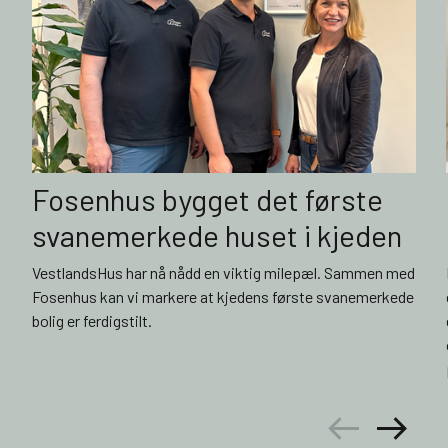
Fosenhus bygget det første
svanemerkede huset i kjeden
VestlandsHus har nå nådd en viktig milepæl. Sammen med
Fosenhus kan vi markere at kjedens første svanemerkede
bolig er ferdigstilt.
arrow_left_alt
arrow_right_alt