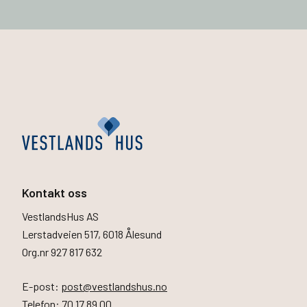
Kontakt oss
VestlandsHus AS
Lerstadveien 517, 6018 Ålesund
Org.nr 927 817 632
E-post:
post@vestlandshus.no
Telefon:
70 17 89 00