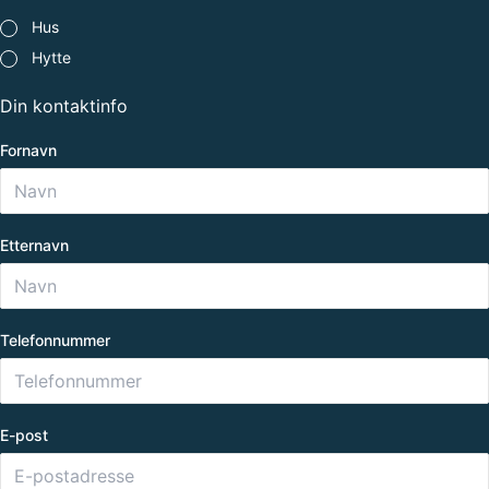
Hvilken
Hus
type
Hytte
katalog
ønsker
du
Din kontaktinfo
å
bestille?
Fornavn
Etternavn
Telefonnummer
E-post