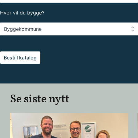
Hvor vil du bygge?
Hvor
vil
du
bygge?
Bestill katalog
Se siste nytt