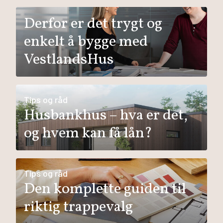
Derfor er det trygt og
enkelt å bygge med
VestlandsHus
Tips og råd
Husbankhus – hva er det,
og hvem kan få lån?
Tips og råd
Den komplette guiden til
riktig trappevalg