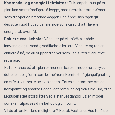
Kostnads- og energieffektivitet:
Et kompakt hus på ett
plan kan være rimeligere å bygge, med færre konstruksjoner
som trapper og bærende vegger. Den åpne løsningen gir
dessuten god flyt av varme, noe som kan bidra til lavere
energibruk over tid.
Enklere vedlikehold:
Når alt er på ett nivå, blir både
innvendig og utvendig vedlikehold lettere. Vinduer og tak er
enklere å nå, og du slipper trapper som kan slites eller kreve
reparasjon.
Et funkishus på ett plan er mer enn bare et moderne uttrykk –
det er en boligform som kombinerer komfort, tilgjengelighet og
en effektiv utnyttelse av plassen. Enten du drømmer om det
kompakte og smarte Eggen, det romslige og fleksible Tua, eller
luksusen i det storslåtte Segla, har VestlandsHus en modell
som kan tilpasses dine behov og din tomt.
Vil du utforske flere muligheter?
Besøk VestlandsHus
for å se