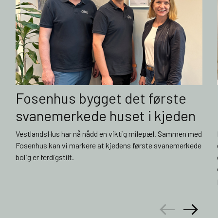
Fosenhus bygget det første
svanemerkede huset i kjeden
VestlandsHus har nå nådd en viktig milepæl. Sammen med
Fosenhus kan vi markere at kjedens første svanemerkede
bolig er ferdigstilt.
arrow_left_alt
arrow_right_alt