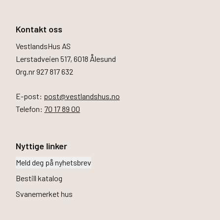
Kontakt oss
VestlandsHus AS
Lerstadveien 517, 6018 Ålesund
Org.nr 927 817 632
E-post:
post@vestlandshus.no
Telefon:
70 17 89 00
Nyttige linker
Meld deg på nyhetsbrev
Bestill katalog
Svanemerket hus