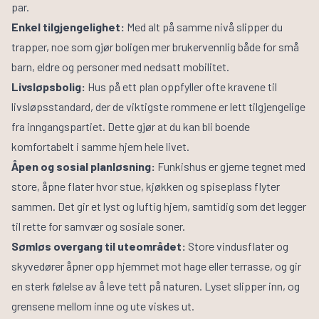
par.
Enkel tilgjengelighet:
Med alt på samme nivå slipper du
trapper, noe som gjør boligen mer brukervennlig både for små
barn, eldre og personer med nedsatt mobilitet.
Livsløpsbolig:
Hus på ett plan oppfyller ofte kravene til
livsløpsstandard, der de viktigste rommene er lett tilgjengelige
fra inngangspartiet. Dette gjør at du kan bli boende
komfortabelt i samme hjem hele livet.
Åpen og sosial planløsning:
Funkishus er gjerne tegnet med
store, åpne flater hvor stue, kjøkken og spiseplass flyter
sammen. Det gir et lyst og luftig hjem, samtidig som det legger
til rette for samvær og sosiale soner.
Sømløs overgang til uteområdet:
Store vindusflater og
skyvedører åpner opp hjemmet mot hage eller terrasse, og gir
en sterk følelse av å leve tett på naturen. Lyset slipper inn, og
grensene mellom inne og ute viskes ut.