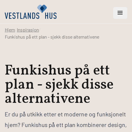
menu
Hjem
/
Inspirasjon
/
Funkishus på ett plan - sjekk disse alternativene
search
Vi hjelper deg med
Funkishus på ett
Hus
plan - sjekk disse
Hytter
Rehabilitering
alternativene
Arkitekt- og ingeniørtjenester
Svanemerket hus
Er du på utkikk etter et moderne og funksjonelt
Bygge hus
hjem? Funkishus på ett plan kombinerer design,
Bestill katalog