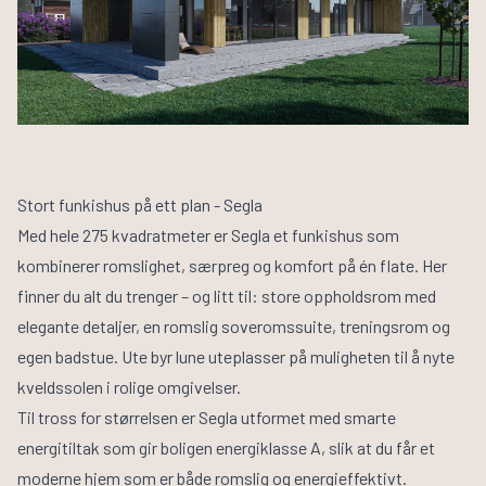
Stort funkishus på ett plan - Segla
Med hele 275 kvadratmeter er
Segla
et funkishus som
kombinerer romslighet, særpreg og komfort på én flate. Her
finner du alt du trenger – og litt til: store oppholdsrom med
elegante detaljer, en romslig soveromssuite, treningsrom og
egen badstue. Ute byr lune uteplasser på muligheten til å nyte
kveldssolen i rolige omgivelser.
Til tross for størrelsen er Segla utformet med smarte
energitiltak som gir boligen energiklasse A, slik at du får et
moderne hjem som er både romslig og energieffektivt.