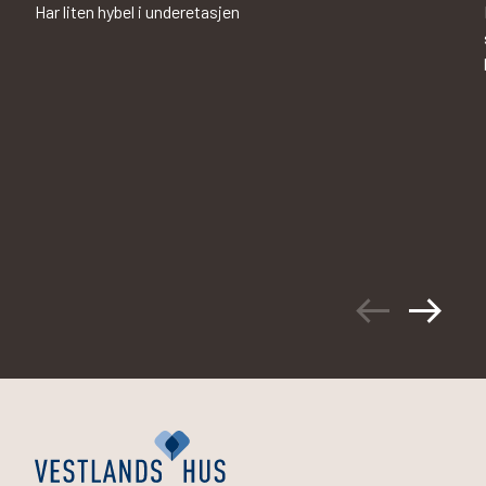
Har liten hybel i underetasjen
arrow_left_alt
arrow_right_alt