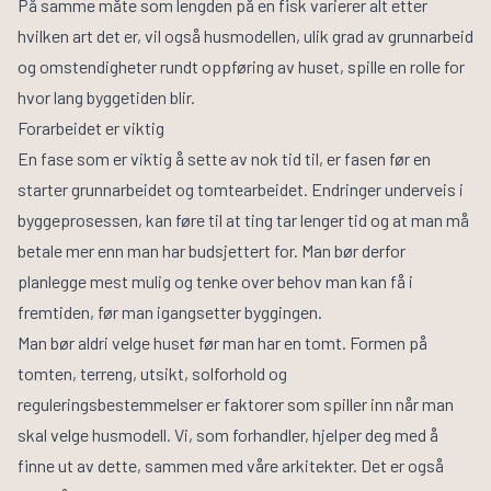
På samme måte som lengden på en fisk varierer alt etter
hvilken art det er, vil også husmodellen, ulik grad av grunnarbeid
og omstendigheter rundt oppføring av huset, spille en rolle for
hvor lang byggetiden blir.
Forarbeidet er viktig
En fase som er viktig å sette av nok tid til, er fasen før en
starter grunnarbeidet og tomtearbeidet. Endringer underveis i
byggeprosessen, kan føre til at ting tar lenger tid og at man må
betale mer enn man har budsjettert for. Man bør derfor
planlegge mest mulig og tenke over behov man kan få i
fremtiden, før man igangsetter byggingen.
Man bør aldri velge huset før man har en tomt. Formen på
tomten, terreng, utsikt, solforhold og
reguleringsbestemmelser er faktorer som spiller inn når man
skal velge husmodell. Vi, som forhandler, hjelper deg med å
finne ut av dette, sammen med våre arkitekter. Det er også