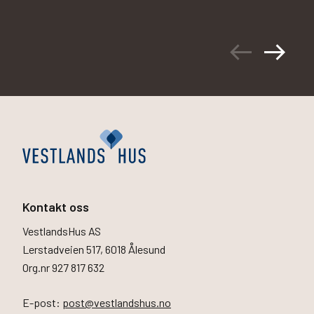
arrow_left_alt
arrow_right_alt
Kontakt oss
VestlandsHus AS
Lerstadveien 517, 6018 Ålesund
Org.nr 927 817 632
E-post:
post@vestlandshus.no