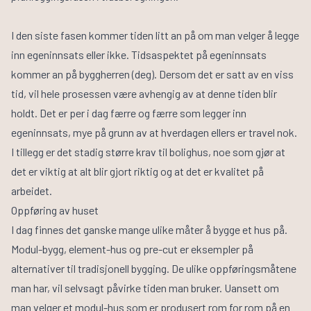
I den siste fasen kommer tiden litt an på om man velger å legge
inn egeninnsats eller ikke. Tidsaspektet på egeninnsats
kommer an på byggherren (deg). Dersom det er satt av en viss
tid, vil hele prosessen være avhengig av at denne tiden blir
holdt. Det er per i dag færre og færre som legger inn
egeninnsats, mye på grunn av at hverdagen ellers er travel nok.
I tillegg er det stadig større krav til bolighus, noe som gjør at
det er viktig at alt blir gjort riktig og at det er kvalitet på
arbeidet.
Oppføring av huset
I dag finnes det ganske mange ulike måter å bygge et hus på.
Modul-bygg, element-hus og pre-cut er eksempler på
alternativer til tradisjonell bygging. De ulike oppføringsmåtene
man har, vil selvsagt påvirke tiden man bruker. Uansett om
man velger et modul-hus som er produsert rom for rom på en