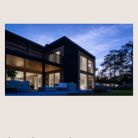
Husbyggerguiden
Byggeprosessen
Tilvalg
Inspirasjon
Samarbeidspartnere
Finn informasjon
Finn forhandler
Bli forhandler
Om VestlandsHus
Våre ansatte
Visjon og verdier
Jobb med oss