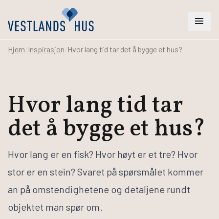
menu
Hjem
/
Inspirasjon
/
Hvor lang tid tar det å bygge et hus?
search
Hvor lang tid tar
Vi hjelper deg med
det å bygge et hus?
Hus
Hytter
Rehabilitering
Hvor lang er en fisk? Hvor høyt er et tre? Hvor
Arkitekt- og ingeniørtjenester
Svanemerket hus
stor er en stein? Svaret på spørsmålet kommer
an på omstendighetene og detaljene rundt
Bygge hus
objektet man spør om.
Bestill katalog