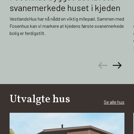
svanemerkede huset i kjeden
VestlandsHus har nå nådd en viktig milepæl. Sammen med
Fosenhus kan vi markere at kjedens første svanemerkede
bolig er ferdigstilt.
arrow_left_alt
arrow_right_alt
Utvalgte hus
Se alle hus